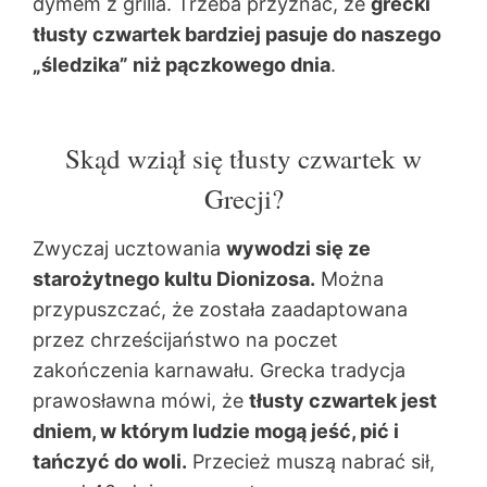
dymem z grilla. Trzeba przyznać, że
grecki
tłusty czwartek bardziej pasuje do naszego
„śledzika” niż pączkowego dnia
.
Skąd wziął się tłusty czwartek w
Grecji?
Zwyczaj ucztowania
wywodzi się ze
starożytnego kultu Dionizosa.
Można
przypuszczać, że została zaadaptowana
przez chrześcijaństwo na poczet
zakończenia karnawału. Grecka tradycja
prawosławna mówi, że
tłusty czwartek jest
dniem, w którym ludzie mogą jeść, pić i
tańczyć do woli.
Przecież muszą nabrać sił,