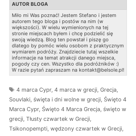
AUTOR BLOGA
Miło mi Was poznać! Jestem Stefano i jestem
autorem tego bloga i postów na nim (w
większości). W wielu wymienionych na tej
stronie miejscach byłem i chcę podzielić się
swoją wiedzą. Blog ten powstał i piszę go
dlatego by pomóc wielu osobom z praktycznym
wymiarem podróży. Znajdziecie tutaj wszelkie
informacje na temat atrakcji danego miejsca,
pogody czy cen. Wszystko dla podróżników :)
W razie pytań zapraszam na kontakt@belsole.pl!
Tagi
4 marca Cypr
,
4 marca w grecji
,
Grecja
,
Souvlaki
,
święta i dni wolne w grecji
,
Święto 4
Marca Cypr
,
Święto 4 Marca Grecja
,
święto w
grecji
,
Tłusty czwartek w Grecji
,
Tsikonopempti
,
wędzony czwartek w Grecji
,