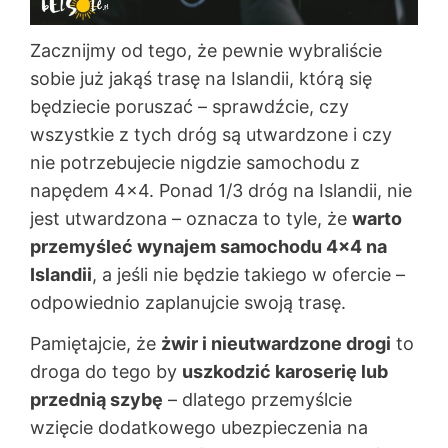
Zacznijmy od tego, że pewnie wybraliście
sobie już jakąś trasę na Islandii, którą się
będziecie poruszać – sprawdźcie, czy
wszystkie z tych dróg są utwardzone i czy
nie potrzebujecie nigdzie samochodu z
napędem 4×4. Ponad 1/3 dróg na Islandii, nie
jest utwardzona – oznacza to tyle, że
warto
przemyśleć wynajem samochodu 4×4 na
Islandii
, a jeśli nie będzie takiego w ofercie –
odpowiednio zaplanujcie swoją trasę.
Pamiętajcie, że
żwir i nieutwardzone drogi
to
droga do tego by
uszkodzić karoserię lub
przednią szybę
– dlatego przemyślcie
wzięcie dodatkowego ubezpieczenia na