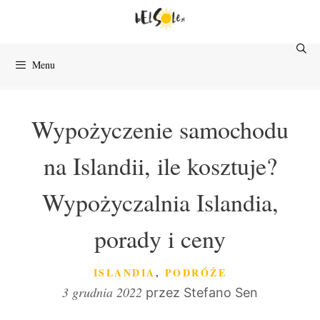
Przejdź
do
treści
Menu
Wypożyczenie samochodu
na Islandii, ile kosztuje?
Wypożyczalnia Islandia,
porady i ceny
KATEGORIE
ISLANDIA
,
PODRÓŻE
3 grudnia 2022
przez
Stefano Sen