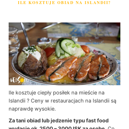
ILE KOSZTUJE OBIAD NA ISLANDII?
Ile kosztuje ciepły posiłek na mieście na
Islandii ? Ceny w restauracjach na Islandii są
naprawdę wysokie.
Za tani obiad lub jedzenie typu fast food
wydacie ok. 2500 – 3000 ISK za osobę.
Co