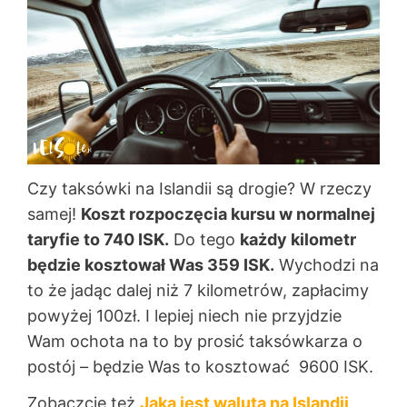
Czy taksówki na Islandii są drogie? W rzeczy
samej!
Koszt rozpoczęcia kursu w normalnej
taryfie to 740 ISK.
Do tego
każdy kilometr
będzie kosztował Was 359 ISK.
Wychodzi na
to że jadąc dalej niż 7 kilometrów, zapłacimy
powyżej 100zł. I lepiej niech nie przyjdzie
Wam ochota na to by prosić taksówkarza o
postój – będzie Was to kosztować 9600 ISK.
Zobaczcie też
Jaka jest waluta na Islandii,