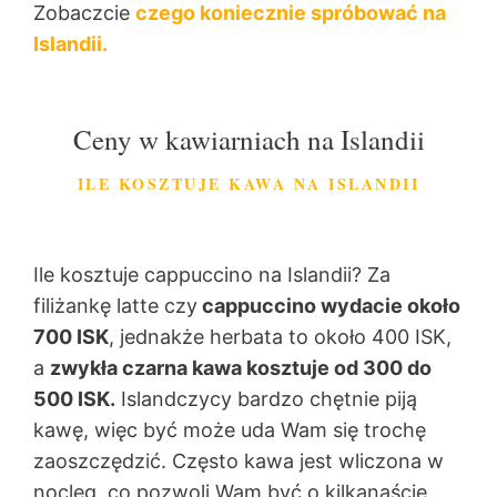
Zobaczcie
czego koniecznie spróbować na
Islandii.
Ceny w kawiarniach na Islandii
ILE KOSZTUJE KAWA NA ISLANDII
Ile kosztuje cappuccino na Islandii? Za
filiżankę latte czy
cappuccino wydacie około
700 ISK
, jednakże herbata to około 400 ISK,
a
zwykła czarna kawa kosztuje od 300 do
500 ISK.
Islandczycy bardzo chętnie piją
kawę, więc być może uda Wam się trochę
zaoszczędzić. Często kawa jest wliczona w
nocleg, co pozwoli Wam być o kilkanaście