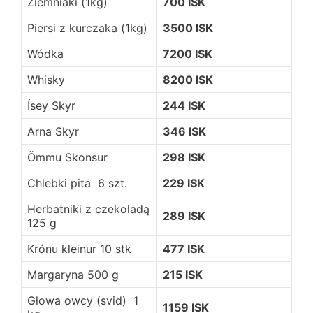
Ziemniaki (1kg)
700 ISK
Piersi z kurczaka (1kg)
3500 ISK
Wódka
7200 ISK
Whisky
8200 ISK
Ísey Skyr
244 ISK
Arna Skyr
346 ISK
Ömmu Skonsur
298 ISK
Chlebki pita 6 szt.
229 ISK
Herbatniki z czekoladą
289 ISK
125 g
Krónu kleinur 10 stk
477 ISK
Margaryna 500 g
215 ISK
Głowa owcy (svid) 1
1159 ISK