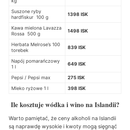
kg
Suszone ryby
1398 ISK
hardfiskur 100 g
Kawa mielona Lavazza
1498 ISK
Rossa 500 g
Herbata Melrose’s 100
839 ISK
torebek
Napój pomarańczowy
649 ISK
1 l
Pepsi / Pepsi max
275 ISK
Mleko ryżowe 1 l
398 ISK
Ile kosztuje wódka i wino na Islandii?
Warto pamiętać, że ceny alkoholi na Islandii
są naprawdę wysokie i kwoty mogą sięgnąć