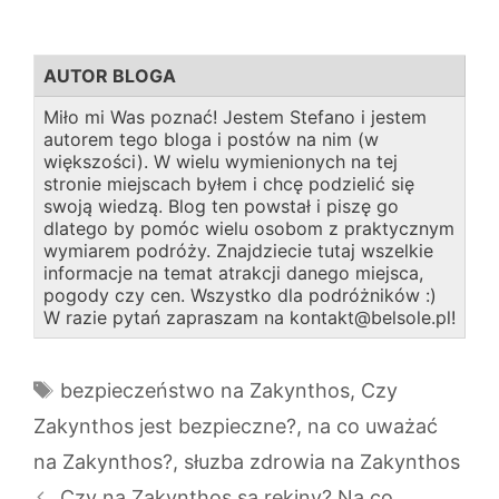
AUTOR BLOGA
Miło mi Was poznać! Jestem Stefano i jestem
autorem tego bloga i postów na nim (w
większości). W wielu wymienionych na tej
stronie miejscach byłem i chcę podzielić się
swoją wiedzą. Blog ten powstał i piszę go
dlatego by pomóc wielu osobom z praktycznym
wymiarem podróży. Znajdziecie tutaj wszelkie
informacje na temat atrakcji danego miejsca,
pogody czy cen. Wszystko dla podróżników :)
W razie pytań zapraszam na kontakt@belsole.pl!
Tagi
bezpieczeństwo na Zakynthos
,
Czy
Zakynthos jest bezpieczne?
,
na co uważać
na Zakynthos?
,
słuzba zdrowia na Zakynthos
Czy na Zakynthos są rekiny? Na co