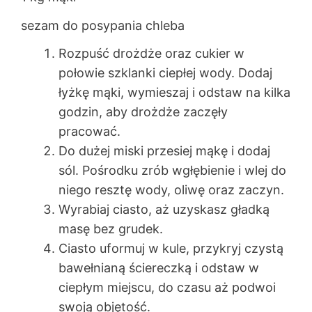
sezam do posypania chleba
Rozpuść drożdże oraz cukier w
połowie szklanki ciepłej wody. Dodaj
łyżkę mąki, wymieszaj i odstaw na kilka
godzin, aby drożdże zaczęły
pracować.
Do dużej miski przesiej mąkę i dodaj
sól. Pośrodku zrób wgłębienie i wlej do
niego resztę wody, oliwę oraz zaczyn.
Wyrabiaj ciasto, aż uzyskasz gładką
masę bez grudek.
Ciasto uformuj w kule, przykryj czystą
bawełnianą ściereczką i odstaw w
ciepłym miejscu, do czasu aż podwoi
swoją objętość.