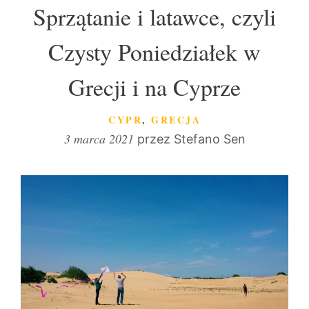
Sprzątanie i latawce, czyli
Czysty Poniedziałek w
Grecji i na Cyprze
KATEGORIE
CYPR
,
GRECJA
3 marca 2021
przez
Stefano Sen