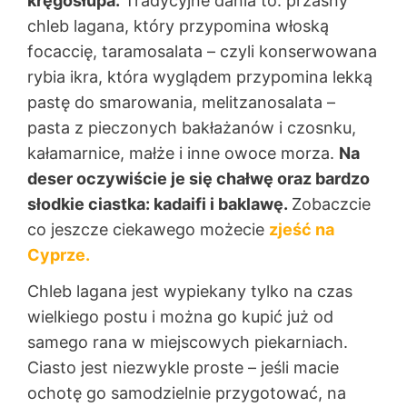
kręgosłupa.
Tradycyjne dania to: przaśny
chleb lagana, który przypomina włoską
focaccię, taramosalata – czyli konserwowana
rybia ikra, która wyglądem przypomina lekką
pastę do smarowania, melitzanosalata –
pasta z pieczonych bakłażanów i czosnku,
kałamarnice, małże i inne owoce morza.
Na
deser oczywiście je się chałwę oraz bardzo
słodkie ciastka: kadaifi i baklawę.
Zobaczcie
co jeszcze ciekawego możecie
zjeść na
Cyprze.
Chleb lagana jest wypiekany tylko na czas
wielkiego postu i można go kupić już od
samego rana w miejscowych piekarniach.
Ciasto jest niezwykle proste – jeśli macie
ochotę go samodzielnie przygotować, na