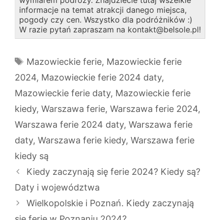
wymiarem podróży. Znajdziecie tutaj wszelkie
informacje na temat atrakcji danego miejsca,
pogody czy cen. Wszystko dla podróżników :)
W razie pytań zapraszam na kontakt@belsole.pl!
Tagi
Mazowieckie ferie
,
Mazowieckie ferie
2024
,
Mazowieckie ferie 2024 daty
,
Mazowieckie ferie daty
,
Mazowieckie ferie
kiedy
,
Warszawa ferie
,
Warszawa ferie 2024
,
Warszawa ferie 2024 daty
,
Warszawa ferie
daty
,
Warszawa ferie kiedy
,
Warszawa ferie
kiedy są
Kiedy zaczynają się ferie 2024? Kiedy są?
Daty i województwa
Wielkopolskie i Poznań. Kiedy zaczynają
się ferie w Poznaniu 2024?