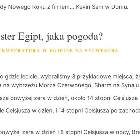
chody Nowego Roku z filmem… Kevin Sam w Domu.
ster Egipt, jaka pogoda?
 TEMPERATURA W EGIPCIE NA SYLWESTRA
go gdzie lecicie, wybraliśmy 3 przykładowe miejsca,
na wybrzeżu Morza Czerwonego, Sharm na Synaju i 
usza powyżej zera w dzień, około 14 stopni Celsjusza
 Celsjusza w dzień, i 14 stopni Celsjusza po zachodz
powyżej zera w dzień i 8 stopni Celsjusza w nocy, Br