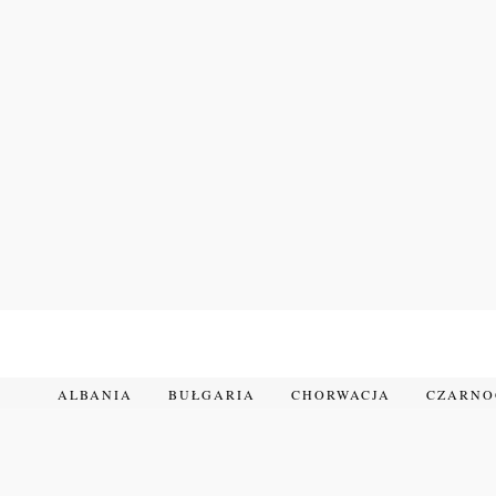
Przejdź
do
treści
ALBANIA
BUŁGARIA
CHORWACJA
CZARN