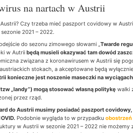
irus na nartach w Austrii
 Austrii? Czy trzeba mieć paszport covidowy w Austri
 sezonie 2021 – 2022.
ie podejście do sezonu zimowego słowami „
Twarde regu
i w Autrii
będą musieli okazywać tam dowód zaszc
idemiczna związana z koronawirusem w Austrii się pog
austriackich stokach, a akceptowane będą wyłączni
rii konieczne jest noszenie maseczki na wyciągach
 (tzw „landy”) mogą stosować własną politykę
walki 
zonej przez rząd.
ard do Austrii musimy posiadać paszport covidowy, 
COVID.
Podobnie wygląda to w przypadku
obostrzeń
truktury w Austrii w sezonie 2021 – 2022 nie możemy