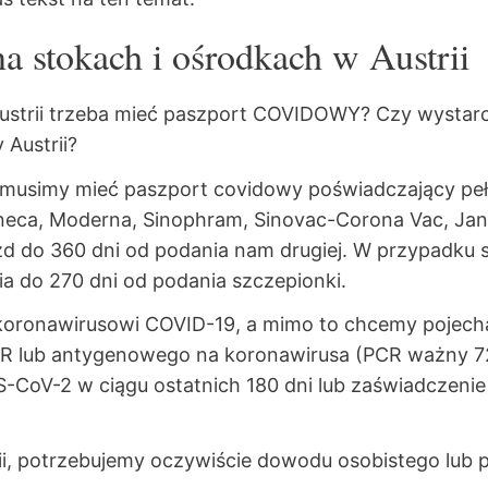
a stokach i ośrodkach w Austrii
ustrii trzeba mieć paszport COVIDOWY? Czy wystarcz
Austrii?
i musimy mieć paszport covidowy poświadczający peł
eneca, Moderna, Sinophram, Sinovac-Corona Vac, Ja
zd do 360 dni od podania nam drugiej. W przypadku 
 do 270 dni od podania szczepionki.
o koronawirusowi COVID-19, a mimo to chcemy pojecha
R lub antygenowego na koronawirusa (PCR ważny 7
-CoV-2 w ciągu ostatnich 180 dni lub zaświadczenie 
rii, potrzebujemy oczywiście dowodu osobistego lub 