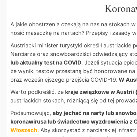
Koronaw
A jakie obostrzenia czekają na nas na stokach w
nosić maseczkę na nartach? Przepisy i zasady w
Austriacki minister turystyki określił austriack
Narciarze oraz snowboardziści odwiedzający stok
lub aktualny test na COVID
. Jeżeli sytuacja ep
że wyniki testów przestaną być honorowane na 
oraz wcześniejszego przejścia COVID-19.
W Aust
Warto podkreślić, że
kraje związkowe w Austrii
austriackich stokach, różniącą się od tej prowad
Podsumowując,
aby jechać na narty lub snowbo
koronawirusa lub świadectwo wyzdrowienia z 
Włoszech.
Aby skorzystać z narciarskiej infras