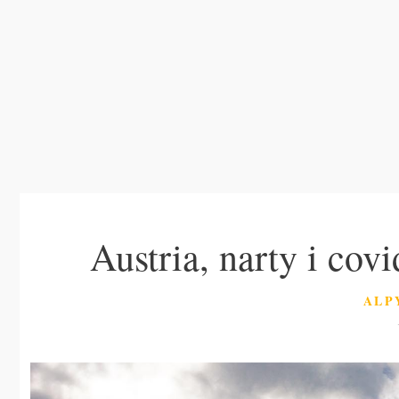
Austria, narty i cov
KAT
ALP