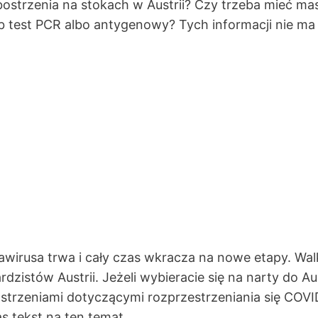
bostrzenia na stokach w Austrii? Czy trzeba mieć m
 test PCR albo antygenowy? Tych informacji nie ma
irusa trwa i cały czas wkracza na nowe etapy. Walk
istów Austrii. Jeżeli wybieracie się na narty do Aus
strzeniami dotyczącymi rozprzestrzeniania się COVID
s tekst na ten temat.