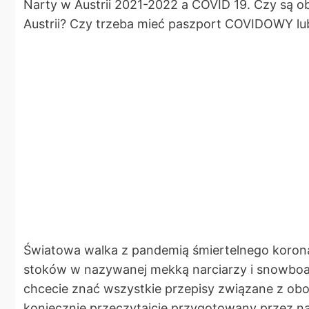
Narty w Austrii 2021-2022 a COVID 19. Czy są o
Austrii? Czy trzeba mieć paszport COVIDOWY lub
Światowa walka z pandemią śmiertelnego koronaw
stoków w nazywanej mekką narciarzy i snowboardz
chcecie znać wszystkie przepisy związane z obo
koniecznie przeczytajcie przygotowany przez na