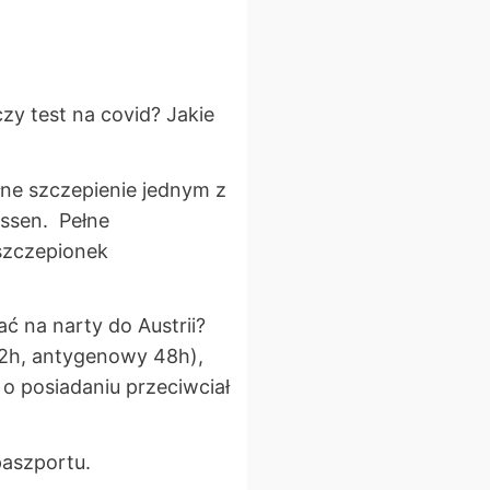
y test na covid? Jakie
ne szczepienie jednym z
nssen. Pełne
szczepionek
ć na narty do Austrii?
2h, antygenowy 48h),
o posiadaniu przeciwciał
paszportu.