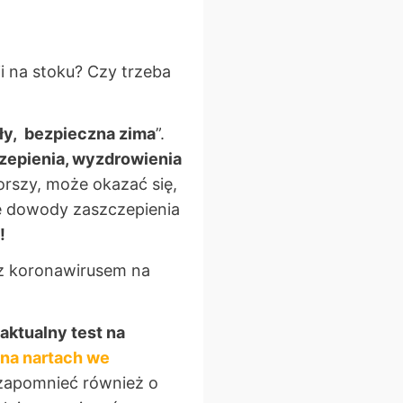
i na stoku? Czy trzeba
ły, bezpieczna zima
”.
zepienia, wyzdrowienia
orszy, może okazać się,
e dowody zaszczepienia
!
z koronawirusem na
aktualny test na
 na nartach we
 zapomnieć również o