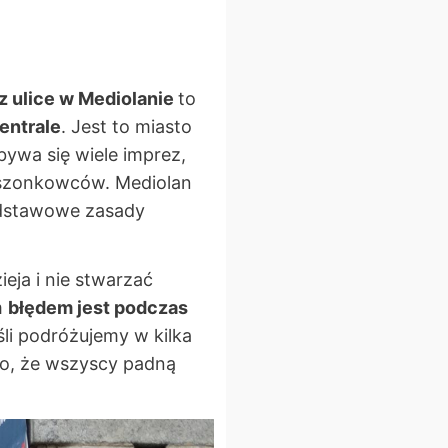
z ulice w Mediolanie
to
entrale
. Jest to miasto
bywa się wiele imprez,
ieszonkowców. Mediolan
dstawowe zasady
ja i nie stwarzać
m
błędem jest podczas
śli podróżujemy w kilka
wo, że wszyscy padną