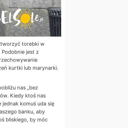
 otworzyć torebki w
 Podobnie jest z
 przechowywanie
eń kurtki lub marynarki.
pobliżu nas „bez
ów. Kiedy ktoś nas
e jednak komuś uda się
naszego banku, aby
ś bliskiego, by móc