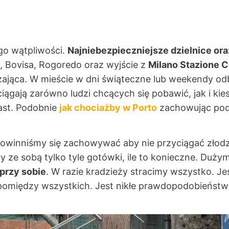
go wątpliwości.
Najniebezpieczniejsze dzielnice ora
va, Bovisa, Rogoredo oraz wyjście z
Milano Stazione C
orażająca. W mieście w dni świąteczne lub weekendy od
ciągają zarówno ludzi chcących się pobawić, jak i k
ast. Podobnie
jak chociażby w Porto
zachowując po
winniśmy się zachowywać aby nie przyciągać złodzie
 ze sobą tylko tyle gotówki, ile to konieczne. Duży
przy sobie
. W razie kradzieży stracimy wszystko. Je
 pomiędzy wszystkich. Jest nikłe prawdopodobieńst