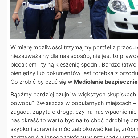
W miarę możliwości trzymajmy portfel z przodu c
niezauważalny dla nas sposób, nie jest to prawd
plecakiem i tylną kieszenią spodni. Bardzo ła
pieniędzy lub dokumentów jest torebka z przodu c
Co zrobić by czuć się w
Mediolanie bezpiecznie
Bądźmy bardziej czujni w większych skupiskach l
powodu”. Zwłaszcza w popularnych miejscach –
zagada, zapyta o drogę, czy na nas wpadnie nie 
nas okraść to warto być na to choć odrobinę p
szybko i sprawnie móc zablokować kartę, zróbm
zadzwonić z innego telefonu w przypadku utrat