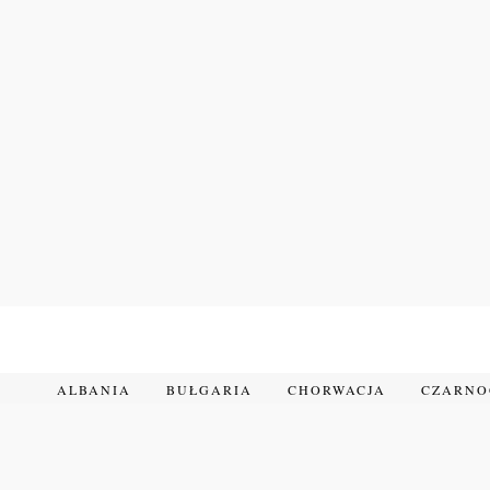
Przejdź
do
treści
ALBANIA
BUŁGARIA
CHORWACJA
CZARN