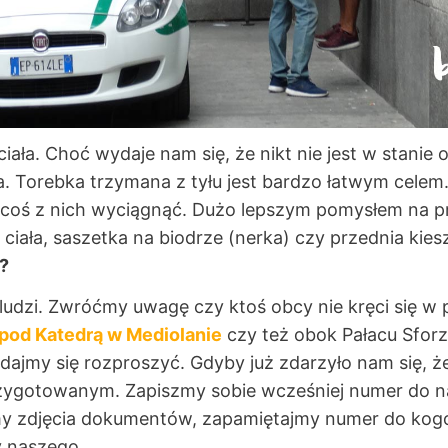
iała. Choć wydaje nam się, że nikt nie jest w stanie
a. Torebka trzymana z tyłu jest bardzo łatwym celem.
two coś z nich wyciągnąć. Dużo lepszym pomysłem na
iała, saszetka na biodrze (nerka) czy przednia kiesz
?
udzi. Zwróćmy uwagę czy ktoś obcy nie kręci się w 
pod Katedrą w Mediolanie
czy też obok Pałacu Sforz
dajmy się rozproszyć. Gdyby już zdarzyło nam się, ż
rzygotowanym. Zapiszmy sobie wcześniej numer do 
y zdjęcia dokumentów, zapamiętajmy numer do kogo
y naszego.