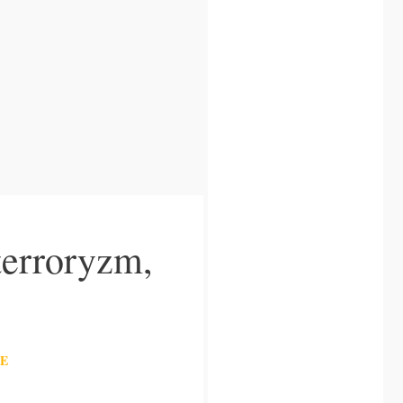
terroryzm,
E