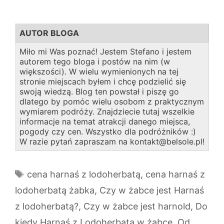
AUTOR BLOGA
Miło mi Was poznać! Jestem Stefano i jestem
autorem tego bloga i postów na nim (w
większości). W wielu wymienionych na tej
stronie miejscach byłem i chcę podzielić się
swoją wiedzą. Blog ten powstał i piszę go
dlatego by pomóc wielu osobom z praktycznym
wymiarem podróży. Znajdziecie tutaj wszelkie
informacje na temat atrakcji danego miejsca,
pogody czy cen. Wszystko dla podróżników :)
W razie pytań zapraszam na kontakt@belsole.pl!
Tagi
cena harnaś z lodoherbatą
,
cena harnaś z
lodoherbatą żabka
,
Czy w żabce jest Harnaś
z lodoherbatą?
,
Czy w żabce jest harnold
,
Do
kiedy Harnaś z Lodoherbatą w żabce
,
Od