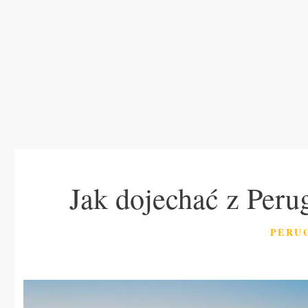
Jak dojechać z Peru
KATE
PERU