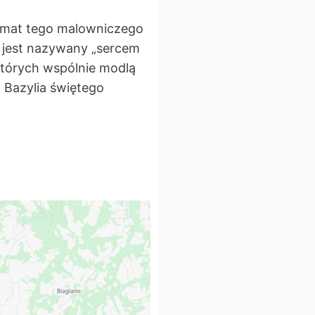
temat tego malowniczego
ż jest nazywany „sercem
 których wspólnie modlą
, Bazylia świętego