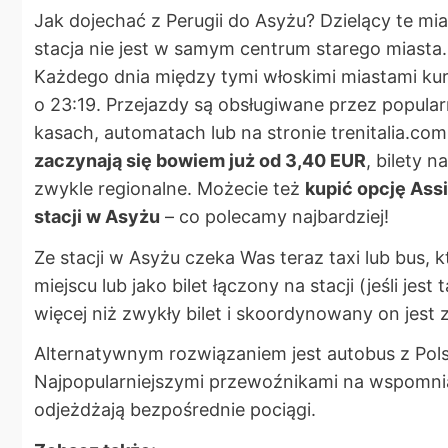
Jak dojechać z Perugii do Asyżu? Dzielący te m
stacja nie jest w samym centrum starego miasta
Każdego dnia między tymi włoskimi miastami kurs
o 23:19. Przejazdy są obsługiwane przez popular
kasach, automatach lub na stronie trenitalia.co
zaczynają się bowiem już od 3,40 EUR
, bilety 
zwykle regionalne. Możecie też
kupić opcję Assi
stacji w Asyżu
– co polecamy najbardziej!
Ze stacji w Asyżu czeka Was teraz taxi lub bus, 
miejscu lub jako bilet łączony na stacji (jeśli jes
więcej niż zwykły bilet i skoordynowany on jest
Alternatywnym rozwiązaniem jest autobus z Polsk
Najpopularniejszymi przewoźnikami na wspomniane
odjeżdżają bezpośrednie pociągi.