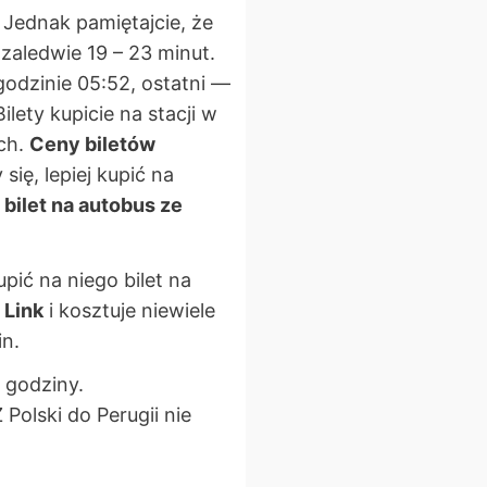
 Jednak pamiętajcie, że
zaledwie 19 – 23 minut.
godzinie 05:52, ostatni —
lety kupicie na stacji w
ych.
Ceny biletów
się, lepiej kupić na
 bilet na autobus ze
pić na niego bilet na
 Link
i kosztuje niewiele
in.
 godziny.
Polski do Perugii nie