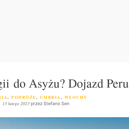
gii do Asyżu? Dojazd Per
GORIE
GIA
,
PODRÓŻE
,
UMBRIA
,
WŁOCHY
13 lutego 2023
przez
Stefano Sen