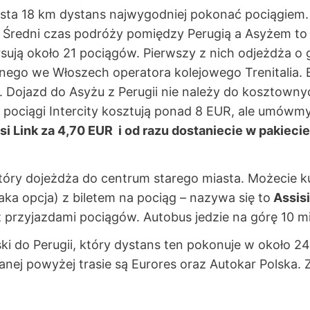
iasta 18 km dystans najwygodniej pokonać pociągiem.
. Średni czas podróży pomiędzy Perugią a Asyżem to 
ują około 21 pociągów. Pierwszy z nich odjeżdża o 
nego we Włoszech operatora kolejowego Trenitalia. Bi
m. Dojazd do Asyżu z Perugii nie należy do kosztown
na pociągi Intercity kosztują ponad 8 EUR, ale umówmy 
si Link za 4,70 EUR i od razu dostaniecie w pakiecie
który dojeżdża do centrum starego miasta. Możecie ku
t taka opcja) z biletem na pociąg – nazywa się to
Assisi
 z przyjazdami pociągów. Autobus jedzie na górę 10 m
i do Perugii, który dystans ten pokonuje w około 24
j powyżej trasie są Eurores oraz Autokar Polska. Z 