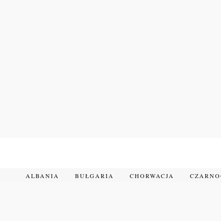
Przejdź
do
treści
ALBANIA
BUŁGARIA
CHORWACJA
CZARN