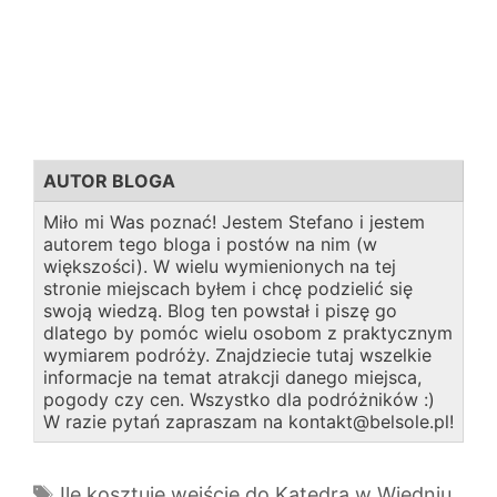
AUTOR BLOGA
Miło mi Was poznać! Jestem Stefano i jestem
autorem tego bloga i postów na nim (w
większości). W wielu wymienionych na tej
stronie miejscach byłem i chcę podzielić się
swoją wiedzą. Blog ten powstał i piszę go
dlatego by pomóc wielu osobom z praktycznym
wymiarem podróży. Znajdziecie tutaj wszelkie
informacje na temat atrakcji danego miejsca,
pogody czy cen. Wszystko dla podróżników :)
W razie pytań zapraszam na kontakt@belsole.pl!
Tagi
Ile kosztuje wejście do Katedra w Wiedniu