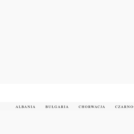
Przejdź
do
treści
ALBANIA
BUŁGARIA
CHORWACJA
CZARN