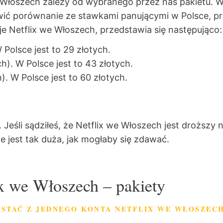
 Włoszech zależy od wybranego przez nas pakietu. W
twić porównanie ze stawkami panującymi w Polsce, p
uje Netflix we Włoszech, przedstawia się następująco
W Polsce jest to 29 złotych.
ch). W Polsce jest to 43 złotych.
). W Polsce jest to 60 złotych.
 Jeśli sądziłeś, że Netflix we Włoszech jest droższy n
e jest tak duża, jak mogłaby się zdawać.
ix we Włoszech – pakiety
YSTAĆ Z JEDNEGO KONTA NETFLIX WE WŁOSZEC