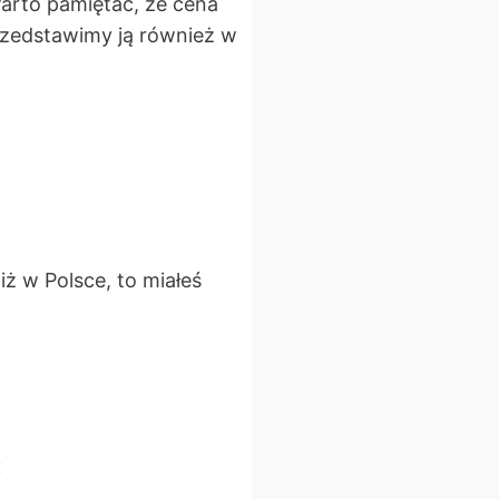
arto pamiętać, że cena
rzedstawimy ją również w
:
iż w Polsce, to miałeś
H