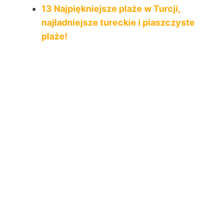
13 Najpiękniejsze plaże w Turcji,
najładniejsze tureckie i piaszczyste
plaże!