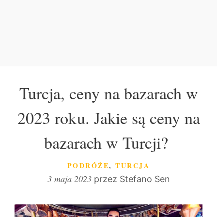
Turcja, ceny na bazarach w
2023 roku. Jakie są ceny na
bazarach w Turcji?
KATEGORIE
PODRÓŻE
,
TURCJA
3 maja 2023
przez
Stefano Sen