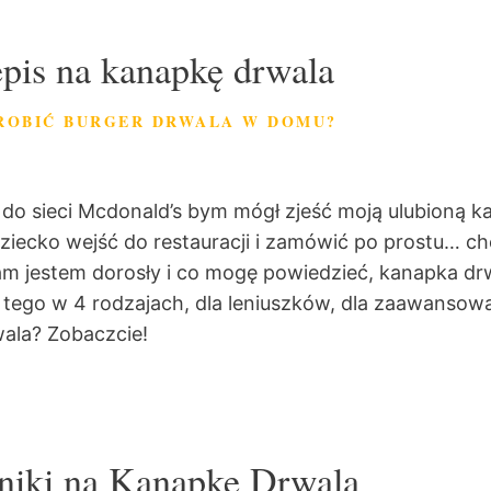
epis na kanapkę drwala
ROBIĆ BURGER DRWALA W DOMU?
e do sieci Mcdonald’s bym mógł zjeść moją ulubioną k
ziecko wejść do restauracji i zamówić po prostu… ch
m jestem dorosły i co mogę powiedzieć, kanapka drw
o tego w 4 rodzajach, dla leniuszków, dla zaawanso
wala? Zobaczcie!
niki na Kanapkę Drwala