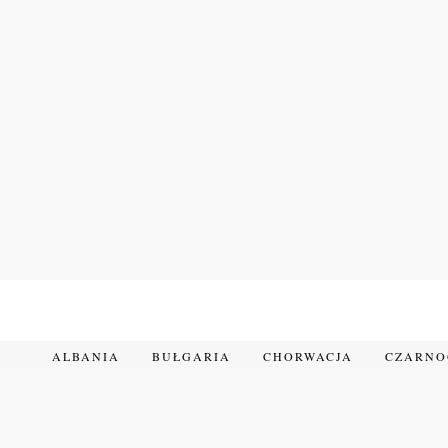
Przejdź
do
treści
ALBANIA
BUŁGARIA
CHORWACJA
CZARN