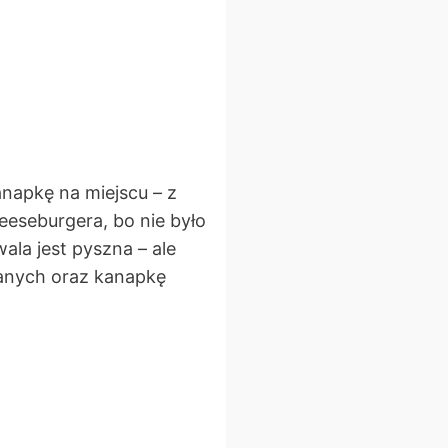
anapkę na miejscu – z
eeseburgera, bo nie było
ala jest pyszna – ale
wanych oraz kanapkę