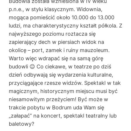
Budowla została wzniesiona w IV wieku
p.n.e., w stylu klasycznym. Widownia,
mogąca pomieścić około 10.000 do 13.000
ludzi, ma charakterystyczny kształt półkola. Z
najwyższego poziomu roztacza się
zapierający dech w piersiach widok na
okolicę – port, zamek i ruiny mauzoleum.
Warto więc wdrapać się na samą górę
budowli 😉 Co ciekawe, w teatrze po dziś
dzień odbywają się wydarzenia kulturalne,
przyciągające rzesze widzów. Spektakl w tak
magicznym, historycznym miejscu musi być
niesamowitym przeżyciem! Być może w
trakcie pobytu w Bodrum uda Wam się
„załapać” na koncert, spektakl teatralny lub
baletowy?