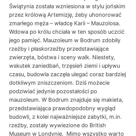
Świątynia została wzniesiona w stylu jońskim
przez królową Artemizję, żeby uhonorować
zmarłego męża – władcę Karii – Mauzolosa.
Wdowa po królu chciała w ten sposób uczcić
jego pamięć. Mauzoleum w Bodrum zdobiły
rzeźby i płaskorzeźby przedstawiające
zwierzęta, bóstwa i sceny walk. Niestety,
wskutek zaniedbań, trzęsień ziemi i upływu
czasu, budowla zaczęła ulegać coraz bardziej
dotkliwym zniszczeniom. Dziś możecie
podziwiać jedynie pozostałości po
mauzoleum. W Bodrum znajduje się makieta,
przedstawiająca prawdopodobny wygląd
budowli, z kolei najważniejsze zabytki, m.in.
rzeźby, zostały wywiezione do British
Museum w Londynie. Mimo wszystko warto