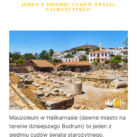
JEDEN Z SIEDMIU CUDÓW ŚWIATA
STAROŻYTNEGO
Mauzoleum w Halikarnasie (dawne miasto na
terenie dzisiejszego Bodrum) to jeden z
siedmiu cudów świata starożytnego.