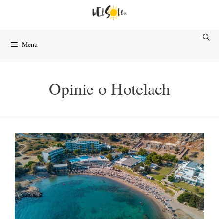
Przejdź
do
treści
Menu
Opinie o Hotelach