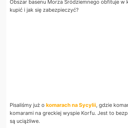
Obszar basenu Morza Śródziemnego obfituje w ko
kupić i jak się zabezpieczyć?
Pisaliśmy już o
komarach na Sycylii
, gdzie koma
komarami na greckiej wyspie Korfu. Jest to bezp
są uciążliwe.