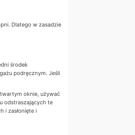
opni. Dlatego w zasadzie
edni środek
bagażu podręcznym. Jeśli
otwartym oknie, używać
 odstraszających te
 i zasłonięte i