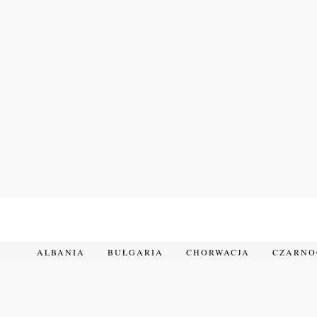
Przejdź
do
treści
ALBANIA
BUŁGARIA
CHORWACJA
CZARN