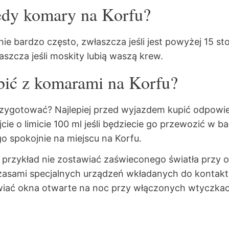
dy komary na Korfu?
e bardzo często, zwłaszcza jeśli jest powyżej 15 st
szcza jeśli moskity lubią waszą krew.
bić z komarami na Korfu?
przygotować? Najlepiej przed wyjazdem kupić odpowi
cie o limicie 100 ml jeśli będziecie go przewozić w 
o spokojnie na miejscu na Korfu.
 przykład nie zostawiać zaświeconego światła przy 
asami specjalnych urządzeń wkładanych do kontaktu
awiać okna otwarte na noc przy włączonych wtyczkach