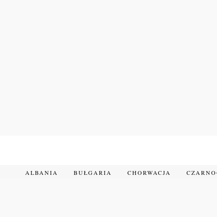
Przejdź
do
treści
ALBANIA
BUŁGARIA
CHORWACJA
CZARN