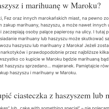
aszysz i marihuanę w Maroku?
i, Fez oraz innych marokańskich miast
, na pewno zo
am zakup marihuany, haszyszu, a może nawet innych
 zaczepiają osoby palące papierosy na ulicy. I tutaj
osiadanie marihuany lub haszyszu może skutkować sa
ozu haszyszu lub marihuany z Maroka! Jeżeli zostan
 narkotyków i prawdopodobnie przez najbliższe kilka 
 wszystko co kupicie w Maroku będzie marihuaną bą
 haszyszu sprzedano… majeranek. Pamiętajcie równ
zakup haszyszu i marihuany w Maroku.
ić ciasteczka z haszyszem lub 
akes” lub „cake with something special” – nie polec