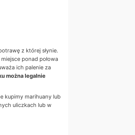
trawę z której słynie.
a miejsce ponad połowa
uważa ich palenie za
ku można legalnie
ie kupimy marihuany lub
ych uliczkach lub w