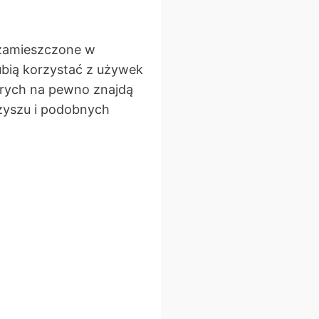
a zamieszczone w
lubią korzystać z używek
tórych na pewno znajdą
szyszu i podobnych