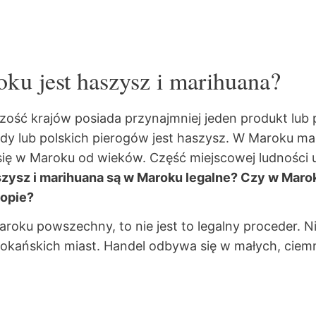
ku jest haszysz i marihuana?
ść krajów posiada przynajmniej jeden produkt lub po
ady lub polskich pierogów jest haszysz. W Maroku m
się w Maroku od wieków. Część miejscowej ludności 
zysz i marihuana są w Maroku legalne? Czy w Maro
nopie?
roku powszechny, to nie jest to legalny proceder. N
okańskich miast. Handel odbywa się w małych, ciemn