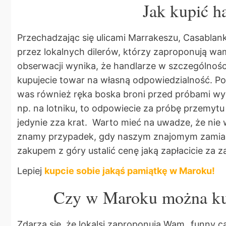
Jak kupić h
Przechadzając się ulicami
Marrakeszu, Casablank
przez lokalnych dilerów, którzy zaproponują w
obserwacji wynika, że handlarze w szczególności
kupujecie towar na własną odpowiedzialność. P
was również ręka boska broni przed próbami wyw
np. na lotniku, to odpowiecie za próbę przemytu
jedynie zza krat. Warto mieć na uwadze, że nie
znamy przypadek, gdy naszym znajomym zamiast
zakupem z góry ustalić cenę jaką zapłacicie za 
Lepiej
kupcie sobie jakąś pamiątkę w Maroku!
Czy w Maroku można kup
Zdarza się, że lokalsi zaproponują Wam „funny c