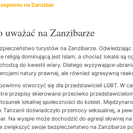
zepieniu na Zanzibar.
o uważać na Zanzibarze
 bezpieczeństwo turystów na Zanzibarze. Odwiedzają
religią dominującą jest Islam, a chociaż lokalsi są o
chodzą do kwestii wiary. Dlatego wyzywające ubrania
wencjami natury prawnej, ale również agresywną reak
powinno stworzyć się dla przedstawicieli LGBT. W cał
re przepisy skierowane przeciwko przedstawicielom
osunek lokalnej społeczności do kobiet. Międzynar
k Tanzanii doświadczyło przemocy seksualnej, a pe
ar. Na wyspie może dochodzić do agresji słownej na 
ce zwiększyć swoje bezpieczeństwo na Zanzibarze 