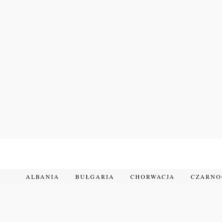
Przejdź
do
treści
ALBANIA
BUŁGARIA
CHORWACJA
CZARN