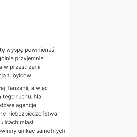
c tę wyspę powinieneś
gólnie przyjemnie
 w przestrzenii
cją tubylców.
ej Tanzanii, a więc
 tego ruchu. Na
odowe agencje
wne niebezpieczeństwa
ulicach miast
powinny unikać samotnych