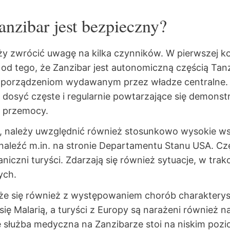
nzibar jest bezpieczny?
eży zwrócić uwagę na kilka czynników. W pierwszej 
 od tego, że Zanzibar jest autonomiczną częścią Tan
ozporządzeniom wydawanym przez władze centralne.
osyć częste i regularnie powtarzające się demonstr
i przemocy.
y, należy uwzględnić również stosunkowo wysokie ws
naleźć m.in. na stronie Departamentu Stanu USA. Cz
aniczni turyści. Zdarzają się również sytuacje, w tra
wych.
że się również z występowaniem chorób charakterys
 się Malarią, a turyści z Europy są narażeni również 
że służba medyczna na Zanzibarze stoi na niskim pozi