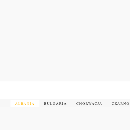
Przejdź
do
treści
ALBANIA
BUŁGARIA
CHORWACJA
CZARN