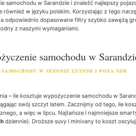
ie samochodu w Sarandzie i znaleźć najlepszy poja
e również w języku polskim.
Korzystając z tego narz
 a odpowiednio dopasowane filtry szybko zawężą gr
godny z naszymi wymaganiami.
pożyczenie samochodu w Sarandz
 SAMOCHODU W SEZONIE LETNIM I POZA NIM
ia – ile kosztuje wypożyczenie samochodu w Sarandz
iągając swój szczyt latem. Zacznijmy od tego, ile kos
nego, a więc w lipcu. Najtańsze i najmniejsze smar
ch
dziennie). Droższe suvy i minivany to koszt oscyl