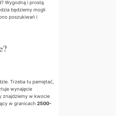
zd?
Wygodną i prostą
ędzia będziemy mogli
ono poszukiwań i
ie?
ie. Trzeba tu pamiętać,
ztuje wynajęcie
ty znajdziemy w kwocie
ujący w granicach
2500-