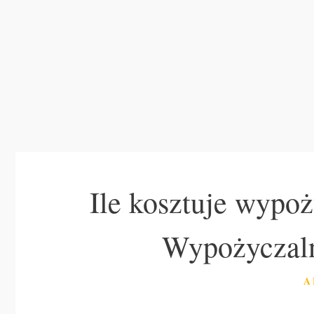
Ile kosztuje wypo
Wypożyczaln
K
A