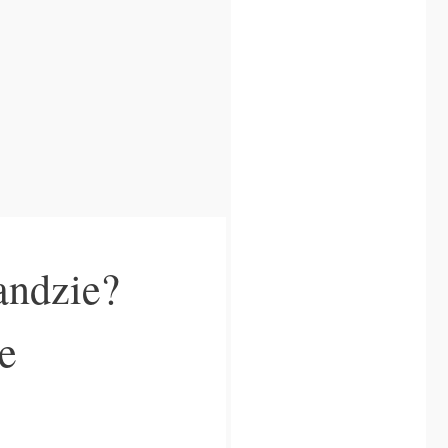
andzie?
e