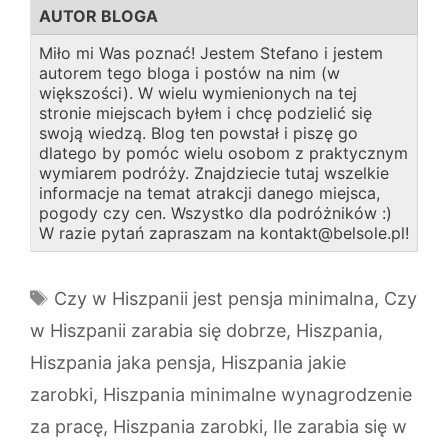
AUTOR BLOGA
Miło mi Was poznać! Jestem Stefano i jestem
autorem tego bloga i postów na nim (w
większości). W wielu wymienionych na tej
stronie miejscach byłem i chcę podzielić się
swoją wiedzą. Blog ten powstał i piszę go
dlatego by pomóc wielu osobom z praktycznym
wymiarem podróży. Znajdziecie tutaj wszelkie
informacje na temat atrakcji danego miejsca,
pogody czy cen. Wszystko dla podróżników :)
W razie pytań zapraszam na kontakt@belsole.pl!
Tagi
Czy w Hiszpanii jest pensja minimalna
,
Czy
w Hiszpanii zarabia się dobrze
,
Hiszpania
,
Hiszpania jaka pensja
,
Hiszpania jakie
zarobki
,
Hiszpania minimalne wynagrodzenie
za pracę
,
Hiszpania zarobki
,
Ile zarabia się w