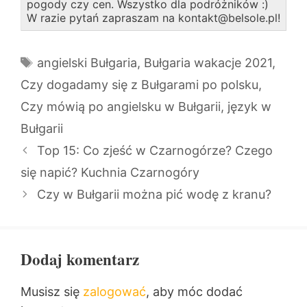
pogody czy cen. Wszystko dla podróżników :)
W razie pytań zapraszam na kontakt@belsole.pl!
Tagi
angielski Bułgaria
,
Bułgaria wakacje 2021
,
Czy dogadamy się z Bułgarami po polsku
,
Czy mówią po angielsku w Bułgarii
,
język w
Bułgarii
Top 15: Co zjeść w Czarnogórze? Czego
się napić? Kuchnia Czarnogóry
Czy w Bułgarii można pić wodę z kranu?
Dodaj komentarz
Musisz się
zalogować
, aby móc dodać