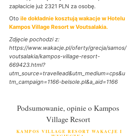
zapłacicie już 2321 PLN za osobę.
Oto
ile dokładnie kosztują wakacje w Hotelu
Kampos Village Resort
w Voutsalakia.
Zdjęcie pochodzi z:
https://www.wakacje.pl/oferty/grecja/samos/
voutsalakia/kampos-village-resort-
669423.html?
utm_source=travellead&utm_medium=cps&u
tm_campaign=1166-belsole.pl&a_aid=1166
Podsumowanie, opinie o Kampos
Village Resort
KAMPOS VILLAGE RESORT WAKACJE I