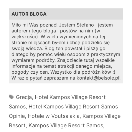
AUTOR BLOGA
Miło mi Was poznać! Jestem Stefano i jestem
autorem tego bloga i postów na nim (w
większości). W wielu wymienionych na tej
stronie miejscach byłem i chcę podzielić się
swoją wiedzą. Blog ten powstał i piszę go
dlatego by pomóc wielu osobom z praktycznym
wymiarem podróży. Znajdziecie tutaj wszelkie
informacje na temat atrakcji danego miejsca,
pogody czy cen. Wszystko dla podróżników :)
W razie pytań zapraszam na kontakt@belsole.pl!
Tagi
Grecja
,
Hotel Kampos Village Resort
Samos
,
Hotel Kampos Village Resort Samos
Opinie
,
Hotele w Voutsalakia
,
Kampos Village
Resort
,
Kampos Village Resort Samos
,