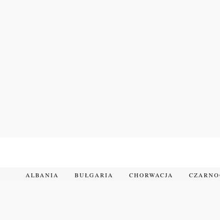
Przejdź
do
treści
ALBANIA
BUŁGARIA
CHORWACJA
CZARN