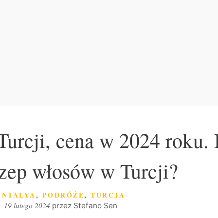
urcji, cena w 2024 roku. I
czep włosów w Turcji?
KATEGORIE
ANTALYA
,
PODRÓŻE
,
TURCJA
19 lutego 2024
przez
Stefano Sen