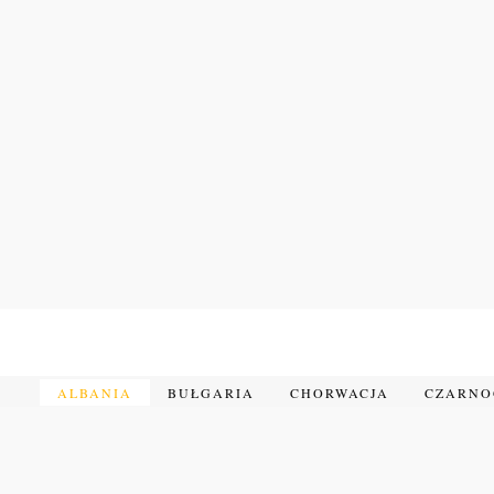
Przejdź
do
treści
ALBANIA
BUŁGARIA
CHORWACJA
CZARN