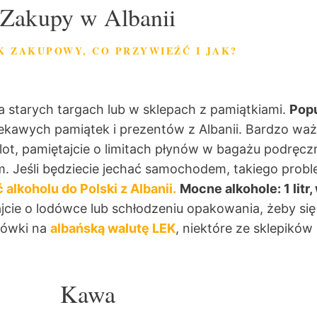
Zakupy w Albanii
K ZAKUPOWY, CO PRZYWIEŹĆ I JAK?
a starych targach lub w sklepach z pamiątkiami.
Popu
iekawych pamiątek i prezentów z Albanii. Bardzo waż
molot, pamiętajcie o limitach płynów w bagażu podrę
 Jeśli będziecie jechać samochodem, takiego proble
alkoholu do Polski z Albanii.
Mocne alkohole: 1 litr
ajcie o lodówce lub schłodzeniu opakowania, żeby si
otówki na
albańską walutę LEK
, niektóre ze sklepików 
Kawa