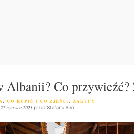
w Albanii? Co przywieźć?
RIE
A
,
CO KUPIĆ I CO ZJEŚĆ?
,
ZAKUPY
27 czerwca 2021
przez
Stefano Sen