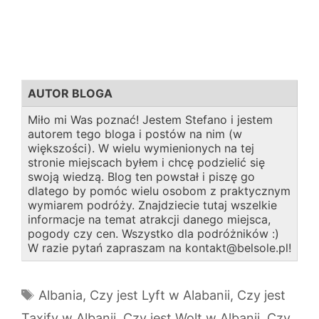
AUTOR BLOGA
Miło mi Was poznać! Jestem Stefano i jestem
autorem tego bloga i postów na nim (w
większości). W wielu wymienionych na tej
stronie miejscach byłem i chcę podzielić się
swoją wiedzą. Blog ten powstał i piszę go
dlatego by pomóc wielu osobom z praktycznym
wymiarem podróży. Znajdziecie tutaj wszelkie
informacje na temat atrakcji danego miejsca,
pogody czy cen. Wszystko dla podróżników :)
W razie pytań zapraszam na kontakt@belsole.pl!
Tagi
Albania
,
Czy jest Lyft w Alabanii
,
Czy jest
Taxify w Albanii
,
Czy jest Wolt w Albanii
,
Czy