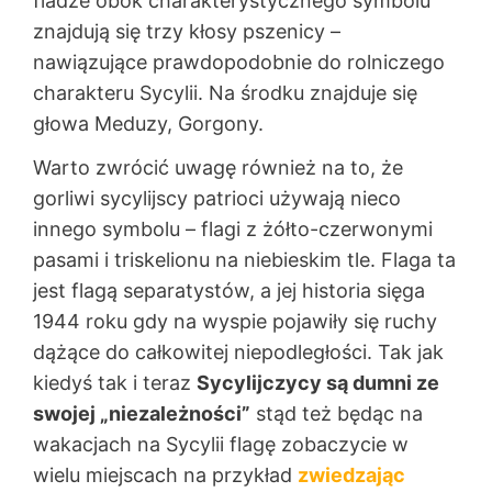
fladze obok charakterystycznego symbolu
znajdują się trzy kłosy pszenicy –
nawiązujące prawdopodobnie do rolniczego
charakteru Sycylii. Na środku znajduje się
głowa Meduzy, Gorgony.
Warto zwrócić uwagę również na to, że
gorliwi sycylijscy patrioci używają nieco
innego symbolu – flagi z żółto-czerwonymi
pasami i triskelionu na niebieskim tle. Flaga ta
jest flagą separatystów, a jej historia sięga
1944 roku gdy na wyspie pojawiły się ruchy
dążące do całkowitej niepodległości. Tak jak
kiedyś tak i teraz
Sycylijczycy są dumni ze
swojej „niezależności”
stąd też będąc na
wakacjach na Sycylii flagę zobaczycie w
wielu miejscach na przykład
zwiedzając