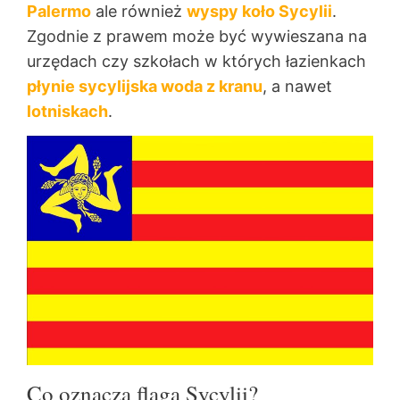
Palermo
ale również
wyspy koło Sycylii
.
Zgodnie z prawem może być wywieszana na
urzędach czy szkołach w których łazienkach
płynie sycylijska woda z kranu
, a nawet
lotniskach
.
Co oznacza flaga Sycylii?