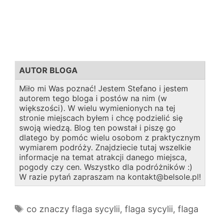
AUTOR BLOGA
Miło mi Was poznać! Jestem Stefano i jestem
autorem tego bloga i postów na nim (w
większości). W wielu wymienionych na tej
stronie miejscach byłem i chcę podzielić się
swoją wiedzą. Blog ten powstał i piszę go
dlatego by pomóc wielu osobom z praktycznym
wymiarem podróży. Znajdziecie tutaj wszelkie
informacje na temat atrakcji danego miejsca,
pogody czy cen. Wszystko dla podróżników :)
W razie pytań zapraszam na kontakt@belsole.pl!
Tagi
co znaczy flaga sycylii
,
flaga sycylii
,
flaga