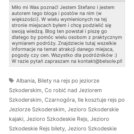
Miło mi Was poznać! Jestem Stefano i jestem
autorem tego bloga i postów na nim (w
większości). W wielu wymienionych na tej
stronie miejscach byłem i chcę podzielić się
swoją wiedzą. Blog ten powstał i piszę go
dlatego by pomóc wielu osobom z praktycznym
wymiarem podróży. Znajdziecie tutaj wszelkie
informacje na temat atrakcji danego miejsca,
pogody czy cen. Wszystko dla podróżników :)
W razie pytań zapraszam na kontakt@belsole.pl!
Tagi
Albania
,
Bilety na rejs po jeziorze
Szkoderskim
,
Co robić nad Jeziorem
Szkoderskim
,
Czarnogóra
,
Ile kosztuje rejs po
Jeziorze Szkoderskim
,
Jezioro Szkoderskie
kajaki
,
Jezioro Szkodeskie Rejs
,
Jezioro
Szkodeskie Rejs bilety
,
Jezioro Szkodeskie