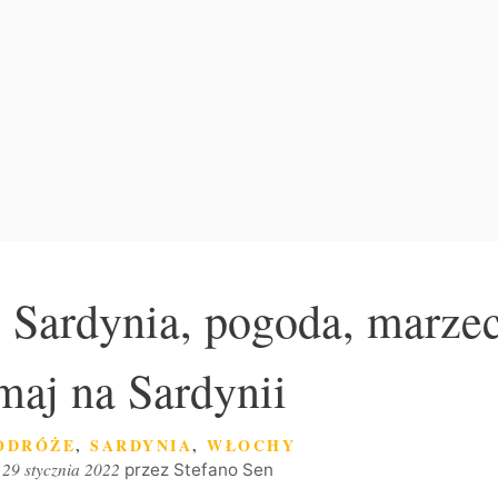
i Sardynia, pogoda, marzec
maj na Sardynii
ATEGORIE
ODRÓŻE
,
SARDYNIA
,
WŁOCHY
29 stycznia 2022
przez
Stefano Sen