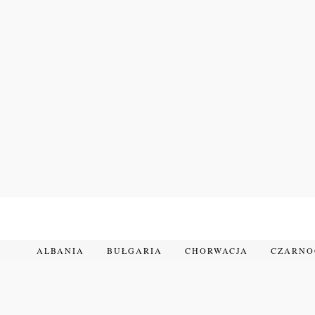
Przejdź
do
treści
ALBANIA
BUŁGARIA
CHORWACJA
CZARN