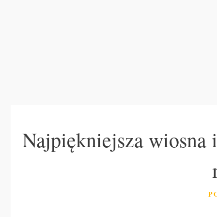
Najpiękniejsza wiosna 
K
P