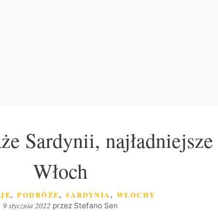
aże Sardynii, najładniejsz
Włoch
RIE
JE
,
PODRÓŻE
,
SARDYNIA
,
WŁOCHY
9 stycznia 2022
przez
Stefano Sen