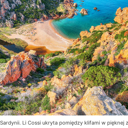
Sardynii. Li Cossi ukryta pomiędzy klifami w pięknej