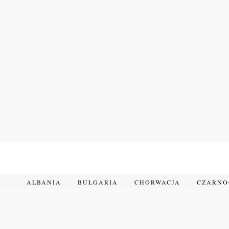
Przejdź
do
treści
ALBANIA
BUŁGARIA
CHORWACJA
CZARN