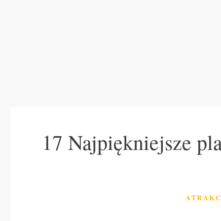
17 Najpiękniejsze pl
KATEGO
ATRAKC