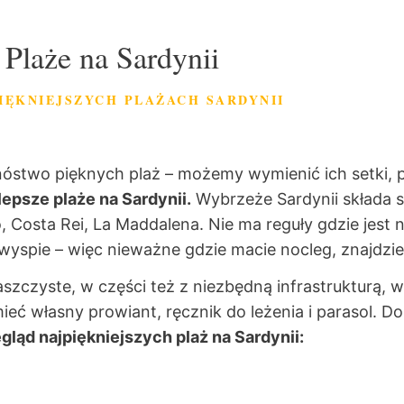
Plaże na Sardynii
IĘKNIEJSZYCH PLAŻACH SARDYNII
mnóstwo pięknych plaż – możemy wymienić ich setki, 
lepsze plaże na Sardynii.
Wybrzeże Sardynii składa 
, Costa Rei, La Maddalena. Nie ma reguły gdzie jest n
 wyspie – więc nieważne gdzie macie nocleg, znajdziec
aszczyste, w części też z niezbędną infrastrukturą,
 mieć własny prowiant, ręcznik do leżenia i parasol. D
gląd najpiękniejszych plaż na Sardynii: