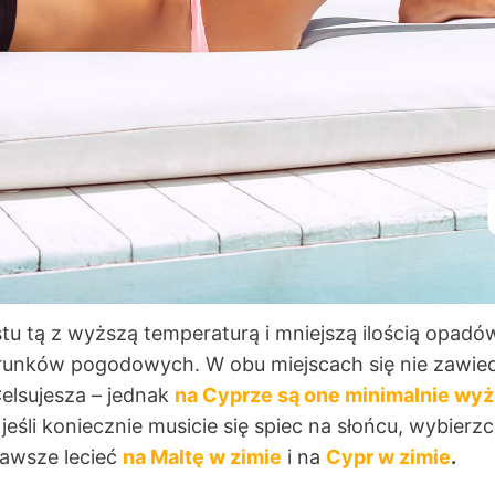
tu tą z wyższą temperaturą i mniejszą ilością opad
runków pogodowych. W obu miejscach się nie zawied
elsujesza – jednak
na Cyprze są one minimalnie wyż
jeśli koniecznie musicie się spiec na słońcu, wybierz
zawsze lecieć
na Maltę w zimie
i na
Cypr w zimie
.