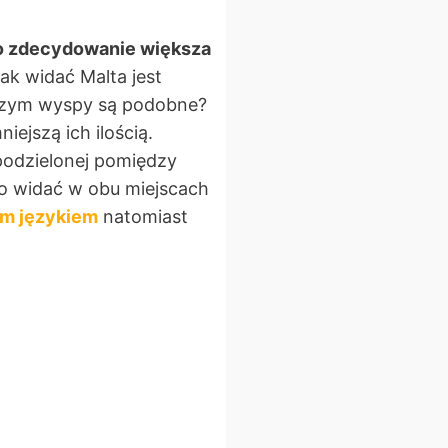
o zdecydowanie większa
ak widać Malta jest
 czym wyspy są podobne?
iejszą ich ilością.
 podzielonej pomiędzy
go widać w obu miejscach
m językiem
natomiast