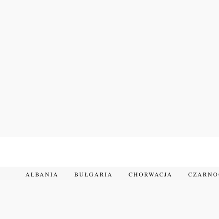
Przejdź
do
treści
ALBANIA
BUŁGARIA
CHORWACJA
CZARN