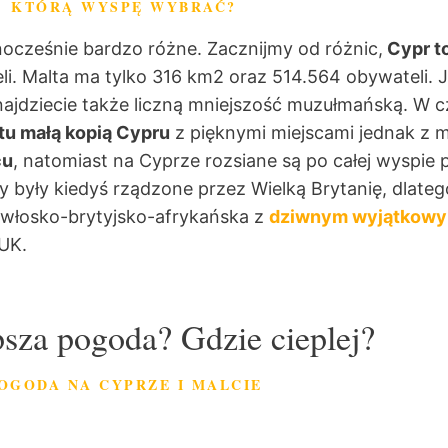
KTÓRĄ WYSPĘ WYBRAĆ?
ocześnie bardzo różne. Zacznijmy od różnic,
Cypr t
i. Malta ma tylko 316 km2 oraz 514.564 obywateli. J
najdziecie także liczną mniejszość muzułmańską. W
stu małą kopią Cypru
z pięknymi miejscami jednak z mn
cu
, natomiast na Cyprze rozsiane są po całej wyspie
y były kiedyś rządzone przez Wielką Brytanię, dlate
 włosko-brytyjsko-afrykańska z
dziwnym wyjątkowy
UK.
psza pogoda? Gdzie cieplej?
OGODA NA CYPRZE I MALCIE