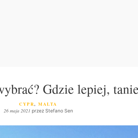
brać? Gdzie lepiej, taniej
KATEGORIE
CYPR
,
MALTA
26 maja 2021
przez
Stefano Sen